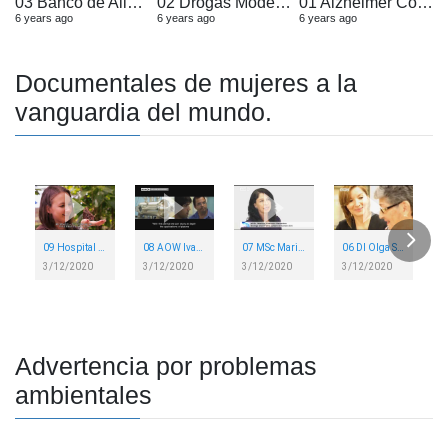
03 Banco de Alimentos Costa Rica
02 Drogas Modernas
01 Alzheimer Costa Rica
6 years ago
6 years ago
6 years ago
Documentales de mujeres a la
vanguardia del mundo.
09 Hospital Nacional Psiquiatrico HDTV
08 AOW Ivan Vargas Blanco Plasma TEC
07 MSc Maritza Guerrero Barrantes TEC
06 DI Olga Sanchez Brenes
3/12/2020
3/12/2020
3/12/2020
3/12/2020
Advertencia por problemas
ambientales