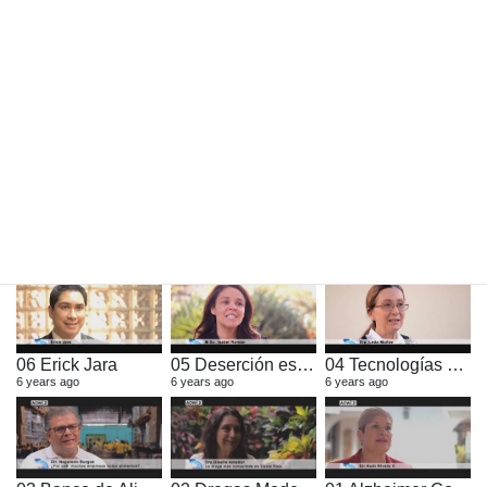
6 years ago
6 years ago
6 years ago
12 Victoria G Ross
11 Geannina Dinarte MEIC
10 Gisela Vico ANPA
6 years ago
6 years ago
6 years ago
09 Lic Sonia Monge
08 Dra Patricia Orozco
07 Juan Manuel Cordero
6 years ago
6 years ago
6 years ago
06 Erick Jara
05 Deserción estudiantil en Costa Rica
04 Tecnologías en la Educación
6 years ago
6 years ago
6 years ago