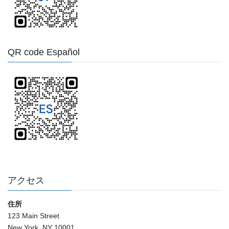
QR code Español
アクセス
住所
123 Main Street
New York, NY 10001